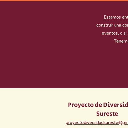
Estamos entu
construir una co
eventos, o si
Tenemo
Proyecto de Diversi
Sureste
proyectodiversidadsureste@gm